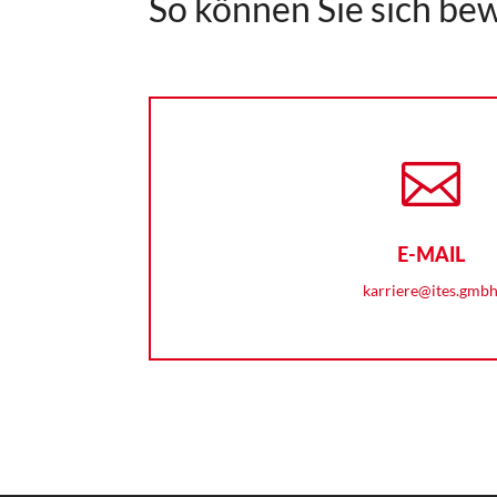
So können Sie sich be

E-MAIL
karriere@ites.gmb