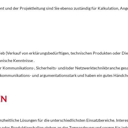
t und der Projektleitung sind Sie ebenso zuständig für Kalkulation, Ang
ieb (Verkauf von erklärungsbedürftigen, technischen Produkten oder Die
nische Kenntnisse .
der Kommunikations-, Sicherheits- und/oder Netzwerktechnikbranche ges
ert, kommunikations- und argumentationsstark und haben ein gutes Händc
EN
anzheitliche Lösungen für die unterschiedlichsten Einsatzbereiche. Intere
ume oder Produktionshallen stehen an der Tagesordnung und sorgen für 