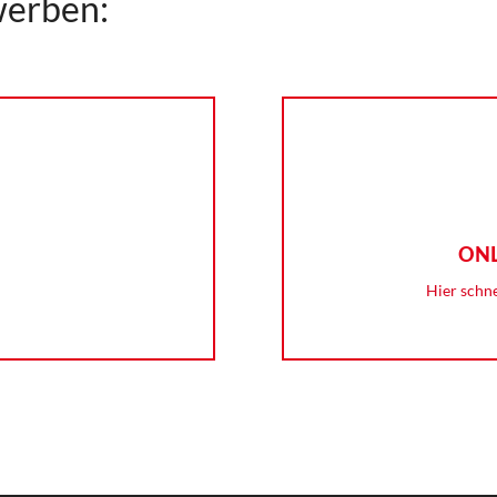
werben:
ON
h
Hier schn