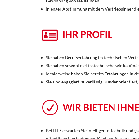
Gewinnung von Neukunden.
In enger Abstimmung mit dem Vertriebsinnendien

IHR PROFIL
Sie haben Berufserfahrung im technischen Vertr
Sie haben sowohl elektrotechnische wie kaufmän
Idealerweise haben Sie bereits Erfahrungen in 
Sie sind engagiert, zuverlässig, kundenorienti
R
WIR BIETEN IHN
Bei ITES erwarten Sie intelligente Technik und g
öffentliche Einrichtungen, Kliniken, Serverrä