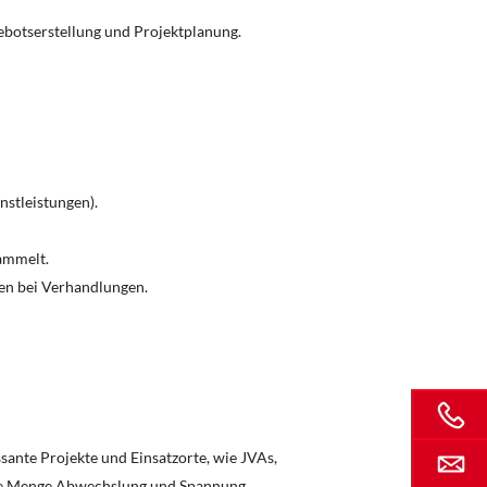
ebotserstellung und Projektplanung.
nstleistungen).
ammelt.
hen bei Verhandlungen.
ssante Projekte und Einsatzorte, wie JVAs,
jede Menge Abwechslung und Spannung.