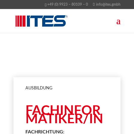
+49 (0) 9923 – 80109 – 0
info@ites.gmbh
AUSBILDUNG
FACHINFOR
MATIKER/IN
FACHRICHTUNG: