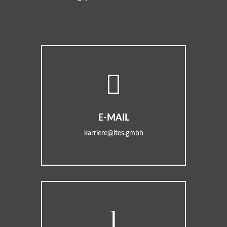

E-MAIL
karriere@ites.gmbh
l